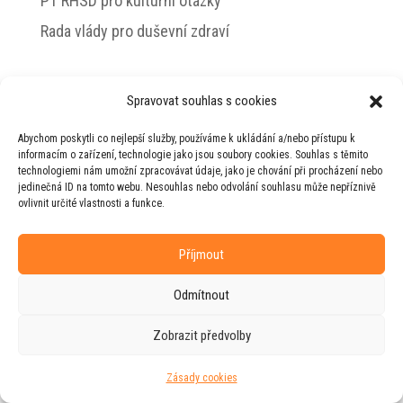
PT RHSD pro kulturní otázky
Rada vlády pro duševní zdraví
Spravovat souhlas s cookies
© 2026 Jiří Horecký – Osobní stránky Jiřího
Abychom poskytli co nejlepší služby, používáme k ukládání a/nebo přístupu k
Horeckého
informacím o zařízení, technologie jako jsou soubory cookies. Souhlas s těmito
technologiemi nám umožní zpracovávat údaje, jako je chování při procházení nebo
Web vytvořila firma
RUDI
ve spolupráci s
jedinečná ID na tomto webu. Nesouhlas nebo odvolání souhlasu může nepříznivě
agenturou
ZEST BRAND
.
ovlivnit určité vlastnosti a funkce.
Příjmout
Odmítnout
Zobrazit předvolby
Zásady cookies