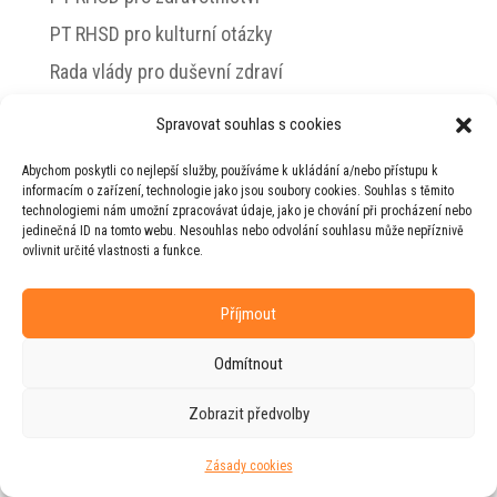
PT RHSD pro kulturní otázky
Rada vlády pro duševní zdraví
Spravovat souhlas s cookies
Abychom poskytli co nejlepší služby, používáme k ukládání a/nebo přístupu k
© 2026 Jiří Horecký – Osobní stránky Jiřího
informacím o zařízení, technologie jako jsou soubory cookies. Souhlas s těmito
Horeckého
technologiemi nám umožní zpracovávat údaje, jako je chování při procházení nebo
jedinečná ID na tomto webu. Nesouhlas nebo odvolání souhlasu může nepříznivě
Web vytvořila firma
RUDI
ve spolupráci s
ovlivnit určité vlastnosti a funkce.
agenturou
ZEST BRAND
.
Příjmout
Odmítnout
Zobrazit předvolby
Zásady cookies