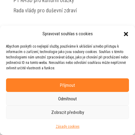
PT RHSD pro kulturní otázky
Rada vlády pro duševní zdraví
Spravovat souhlas s cookies
© 2026 Jiří Horecký – Osobní stránky Jiřího
Abychom poskytli co nejlepší služby, používáme k ukládání a/nebo přístupu k
Horeckého
informacím o zařízení, technologie jako jsou soubory cookies. Souhlas s těmito
technologiemi nám umožní zpracovávat údaje, jako je chování při procházení nebo
Web vytvořila firma
RUDI
ve spolupráci s
jedinečná ID na tomto webu. Nesouhlas nebo odvolání souhlasu může nepříznivě
agenturou
ZEST BRAND
.
ovlivnit určité vlastnosti a funkce.
Příjmout
Odmítnout
Zobrazit předvolby
Zásady cookies