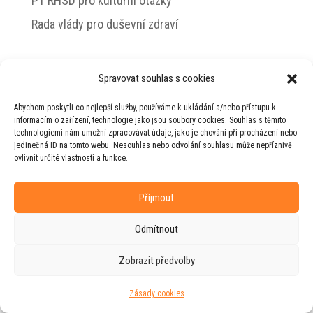
PT RHSD pro kulturní otázky
Rada vlády pro duševní zdraví
Spravovat souhlas s cookies
© 2026 Jiří Horecký – Osobní stránky Jiřího
Abychom poskytli co nejlepší služby, používáme k ukládání a/nebo přístupu k
Horeckého
informacím o zařízení, technologie jako jsou soubory cookies. Souhlas s těmito
technologiemi nám umožní zpracovávat údaje, jako je chování při procházení nebo
Web vytvořila firma
RUDI
ve spolupráci s
jedinečná ID na tomto webu. Nesouhlas nebo odvolání souhlasu může nepříznivě
agenturou
ZEST BRAND
.
ovlivnit určité vlastnosti a funkce.
Příjmout
Odmítnout
Zobrazit předvolby
Zásady cookies