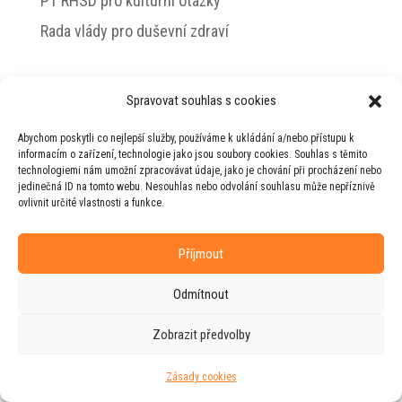
PT RHSD pro kulturní otázky
Rada vlády pro duševní zdraví
Spravovat souhlas s cookies
© 2026 Jiří Horecký – Osobní stránky Jiřího
Abychom poskytli co nejlepší služby, používáme k ukládání a/nebo přístupu k
Horeckého
informacím o zařízení, technologie jako jsou soubory cookies. Souhlas s těmito
technologiemi nám umožní zpracovávat údaje, jako je chování při procházení nebo
Web vytvořila firma
RUDI
ve spolupráci s
jedinečná ID na tomto webu. Nesouhlas nebo odvolání souhlasu může nepříznivě
agenturou
ZEST BRAND
.
ovlivnit určité vlastnosti a funkce.
Příjmout
Odmítnout
Zobrazit předvolby
Zásady cookies