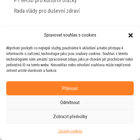
PT RHSD pro kulturní otázky
Rada vlády pro duševní zdraví
Spravovat souhlas s cookies
© 2026 Jiří Horecký – Osobní stránky Jiřího
Abychom poskytli co nejlepší služby, používáme k ukládání a/nebo přístupu k
Horeckého
informacím o zařízení, technologie jako jsou soubory cookies. Souhlas s těmito
technologiemi nám umožní zpracovávat údaje, jako je chování při procházení nebo
Web vytvořila firma
RUDI
ve spolupráci s
jedinečná ID na tomto webu. Nesouhlas nebo odvolání souhlasu může nepříznivě
agenturou
ZEST BRAND
.
ovlivnit určité vlastnosti a funkce.
Příjmout
Odmítnout
Zobrazit předvolby
Zásady cookies