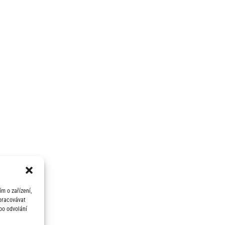
m o zařízení,
zpracovávat
bo odvolání