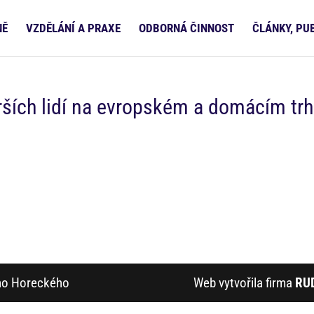
NĚ
VZDĚLÁNÍ A PRAXE
ODBORNÁ ČINNOST
ČLÁNKY, PU
ších lidí na evropském a domácím tr
ího Horeckého
Web vytvořila firma
RU