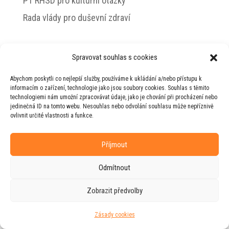
PT RHSD pro kulturní otázky
Rada vlády pro duševní zdraví
Spravovat souhlas s cookies
© 2026 Jiří Horecký – Osobní stránky Jiřího
Abychom poskytli co nejlepší služby, používáme k ukládání a/nebo přístupu k
Horeckého
informacím o zařízení, technologie jako jsou soubory cookies. Souhlas s těmito
technologiemi nám umožní zpracovávat údaje, jako je chování při procházení nebo
Web vytvořila firma
RUDI
ve spolupráci s
jedinečná ID na tomto webu. Nesouhlas nebo odvolání souhlasu může nepříznivě
agenturou
ZEST BRAND
.
ovlivnit určité vlastnosti a funkce.
Příjmout
Odmítnout
Zobrazit předvolby
Zásady cookies