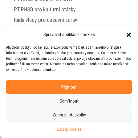
PT RHSD pro kulturní otázky
Rada vlády pro duševní zdraví
Spravovat souhlas s cookies
Abychom poskytli co nejlepší služby, používáme k ukládání a/nebo přístupu k
© 2026 Jiří Horecký – Osobní stránky Jiřího
informacím o zařízení, technologie jako jsou soubory cookies. Souhlas s těmito
Horeckého
technologiemi nám umožní zpracovávat údaje, jako je chování při procházení nebo
jedinečná ID na tomto webu. Nesouhlas nebo odvolání souhlasu může nepříznivě
Web vytvořila firma
RUDI
ve spolupráci s
ovlivnit určité vlastnosti a funkce.
agenturou
ZEST BRAND
.
Příjmout
Odmítnout
Zobrazit předvolby
Zásady cookies