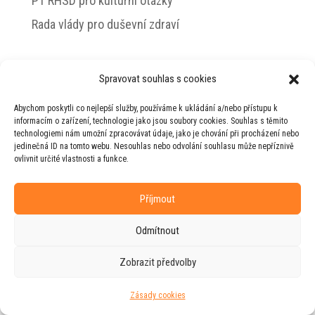
PT RHSD pro kulturní otázky
Rada vlády pro duševní zdraví
Spravovat souhlas s cookies
© 2026 Jiří Horecký – Osobní stránky Jiřího
Abychom poskytli co nejlepší služby, používáme k ukládání a/nebo přístupu k
Horeckého
informacím o zařízení, technologie jako jsou soubory cookies. Souhlas s těmito
technologiemi nám umožní zpracovávat údaje, jako je chování při procházení nebo
Web vytvořila firma
RUDI
ve spolupráci s
jedinečná ID na tomto webu. Nesouhlas nebo odvolání souhlasu může nepříznivě
agenturou
ZEST BRAND
.
ovlivnit určité vlastnosti a funkce.
Příjmout
Odmítnout
Zobrazit předvolby
Zásady cookies