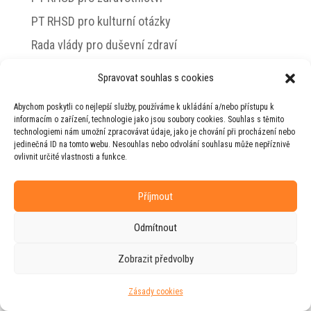
PT RHSD pro kulturní otázky
Rada vlády pro duševní zdraví
Spravovat souhlas s cookies
Abychom poskytli co nejlepší služby, používáme k ukládání a/nebo přístupu k
© 2026 Jiří Horecký – Osobní stránky Jiřího
informacím o zařízení, technologie jako jsou soubory cookies. Souhlas s těmito
Horeckého
technologiemi nám umožní zpracovávat údaje, jako je chování při procházení nebo
jedinečná ID na tomto webu. Nesouhlas nebo odvolání souhlasu může nepříznivě
Web vytvořila firma
RUDI
ve spolupráci s
ovlivnit určité vlastnosti a funkce.
agenturou
ZEST BRAND
.
Příjmout
Odmítnout
Zobrazit předvolby
Zásady cookies