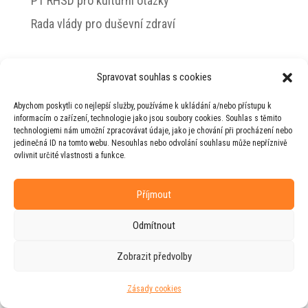
PT RHSD pro kulturní otázky
Rada vlády pro duševní zdraví
Spravovat souhlas s cookies
© 2026 Jiří Horecký – Osobní stránky Jiřího
Abychom poskytli co nejlepší služby, používáme k ukládání a/nebo přístupu k
Horeckého
informacím o zařízení, technologie jako jsou soubory cookies. Souhlas s těmito
technologiemi nám umožní zpracovávat údaje, jako je chování při procházení nebo
Web vytvořila firma
RUDI
ve spolupráci s
jedinečná ID na tomto webu. Nesouhlas nebo odvolání souhlasu může nepříznivě
agenturou
ZEST BRAND
.
ovlivnit určité vlastnosti a funkce.
Příjmout
Odmítnout
Zobrazit předvolby
Zásady cookies