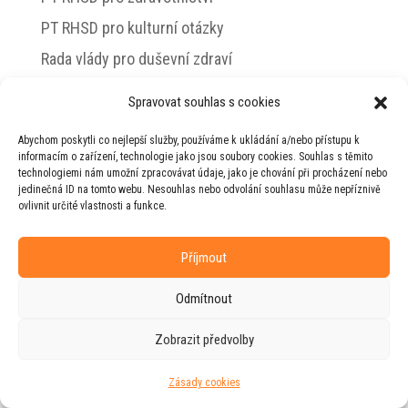
PT RHSD pro kulturní otázky
Rada vlády pro duševní zdraví
Spravovat souhlas s cookies
Abychom poskytli co nejlepší služby, používáme k ukládání a/nebo přístupu k
© 2026 Jiří Horecký – Osobní stránky Jiřího
informacím o zařízení, technologie jako jsou soubory cookies. Souhlas s těmito
Horeckého
technologiemi nám umožní zpracovávat údaje, jako je chování při procházení nebo
jedinečná ID na tomto webu. Nesouhlas nebo odvolání souhlasu může nepříznivě
Web vytvořila firma
RUDI
ve spolupráci s
ovlivnit určité vlastnosti a funkce.
agenturou
ZEST BRAND
.
Příjmout
Odmítnout
Zobrazit předvolby
Zásady cookies