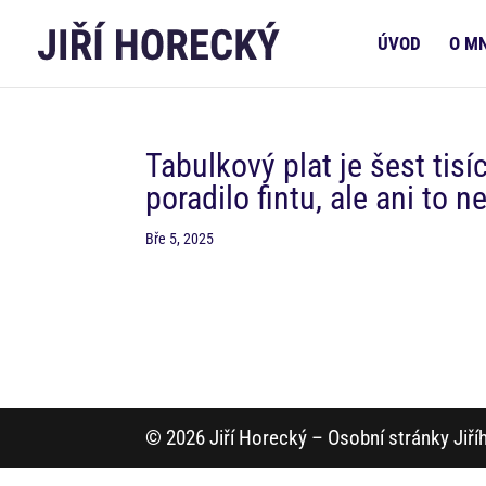
ÚVOD
O M
Tabulkový plat je šest tis
poradilo fintu, ale ani to n
Bře 5, 2025
© 2026 Jiří Horecký – Osobní stránky Jiř