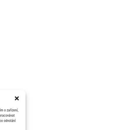
m o zařízení,
zpracovávat
bo odvolání