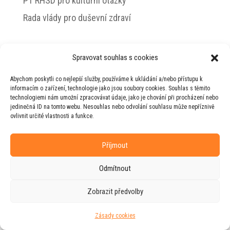
PT RHSD pro kulturní otázky
Rada vlády pro duševní zdraví
Spravovat souhlas s cookies
© 2026 Jiří Horecký – Osobní stránky Jiřího
Abychom poskytli co nejlepší služby, používáme k ukládání a/nebo přístupu k
Horeckého
informacím o zařízení, technologie jako jsou soubory cookies. Souhlas s těmito
technologiemi nám umožní zpracovávat údaje, jako je chování při procházení nebo
Web vytvořila firma
RUDI
ve spolupráci s
jedinečná ID na tomto webu. Nesouhlas nebo odvolání souhlasu může nepříznivě
agenturou
ZEST BRAND
.
ovlivnit určité vlastnosti a funkce.
Příjmout
Odmítnout
Zobrazit předvolby
Zásady cookies