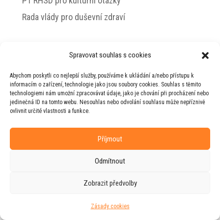
PT RHSD pro kulturní otázky
Rada vlády pro duševní zdraví
Spravovat souhlas s cookies
© 2026 Jiří Horecký – Osobní stránky Jiřího
Abychom poskytli co nejlepší služby, používáme k ukládání a/nebo přístupu k
Horeckého
informacím o zařízení, technologie jako jsou soubory cookies. Souhlas s těmito
technologiemi nám umožní zpracovávat údaje, jako je chování při procházení nebo
Web vytvořila firma
RUDI
ve spolupráci s
jedinečná ID na tomto webu. Nesouhlas nebo odvolání souhlasu může nepříznivě
agenturou
ZEST BRAND
.
ovlivnit určité vlastnosti a funkce.
Příjmout
Odmítnout
Zobrazit předvolby
Zásady cookies