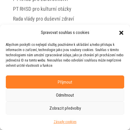
PT RHSD pro kulturní otázky
Rada vlády pro duševní zdraví
Spravovat souhlas s cookies
Abychom poskytli co nejlepší služby, používáme k ukládání a/nebo přístupu k
© 2026 Jiří Horecký – Osobní stránky Jiřího
informacím o zařízení, technologie jako jsou soubory cookies. Souhlas s těmito
Horeckého
technologiemi nám umožní zpracovávat údaje, jako je chování při procházení nebo
jedinečná ID na tomto webu. Nesouhlas nebo odvolání souhlasu může nepříznivě
Web vytvořila firma
RUDI
ve spolupráci s
ovlivnit určité vlastnosti a funkce.
agenturou
ZEST BRAND
.
Příjmout
Odmítnout
Zobrazit předvolby
Zásady cookies