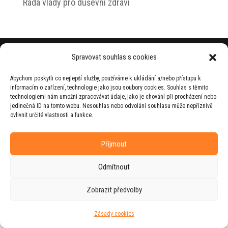
Rada vlády pro duševní zdraví
© 2026 Jiří Horecký – Osobní stránky Jiřího
Spravovat souhlas s cookies
Horeckého
Abychom poskytli co nejlepší služby, používáme k ukládání a/nebo přístupu k
Web vytvořila firma
RUDI
ve spolupráci s
informacím o zařízení, technologie jako jsou soubory cookies. Souhlas s těmito
agenturou
ZEST BRAND
.
technologiemi nám umožní zpracovávat údaje, jako je chování při procházení nebo
jedinečná ID na tomto webu. Nesouhlas nebo odvolání souhlasu může nepříznivě
ovlivnit určité vlastnosti a funkce.
Příjmout
Odmítnout
Zobrazit předvolby
Zásady cookies