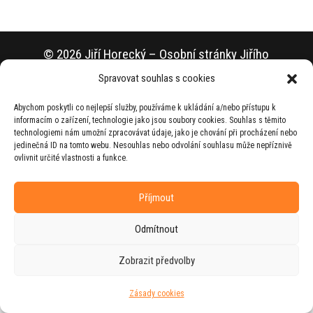
© 2026 Jiří Horecký – Osobní stránky Jiřího
Horeckého
Spravovat souhlas s cookies
Web vytvořila firma
RUDI
ve spolupráci s
Abychom poskytli co nejlepší služby, používáme k ukládání a/nebo přístupu k
agenturou
ZEST BRAND
.
informacím o zařízení, technologie jako jsou soubory cookies. Souhlas s těmito
technologiemi nám umožní zpracovávat údaje, jako je chování při procházení nebo
jedinečná ID na tomto webu. Nesouhlas nebo odvolání souhlasu může nepříznivě
ovlivnit určité vlastnosti a funkce.
Příjmout
Odmítnout
Zobrazit předvolby
Zásady cookies