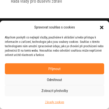
Rada vlády pro duševní zdraví
© 2026 Jiří Horecký – Osobní stránky Jiřího
Spravovat souhlas s cookies
Horeckého
Abychom poskytli co nejlepší služby, používáme k ukládání a/nebo přístupu k
Web vytvořila firma
RUDI
ve spolupráci s
informacím o zařízení, technologie jako jsou soubory cookies. Souhlas s těmito
agenturou
ZEST BRAND
.
technologiemi nám umožní zpracovávat údaje, jako je chování při procházení nebo
jedinečná ID na tomto webu. Nesouhlas nebo odvolání souhlasu může nepříznivě
ovlivnit určité vlastnosti a funkce.
Příjmout
Odmítnout
Zobrazit předvolby
Zásady cookies