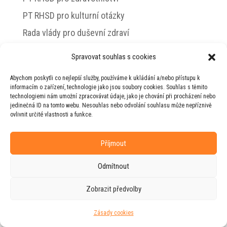
PT RHSD pro kulturní otázky
Rada vlády pro duševní zdraví
Spravovat souhlas s cookies
Abychom poskytli co nejlepší služby, používáme k ukládání a/nebo přístupu k
© 2026 Jiří Horecký – Osobní stránky Jiřího
informacím o zařízení, technologie jako jsou soubory cookies. Souhlas s těmito
Horeckého
technologiemi nám umožní zpracovávat údaje, jako je chování při procházení nebo
jedinečná ID na tomto webu. Nesouhlas nebo odvolání souhlasu může nepříznivě
Web vytvořila firma
RUDI
ve spolupráci s
ovlivnit určité vlastnosti a funkce.
agenturou
ZEST BRAND
.
Příjmout
Odmítnout
Zobrazit předvolby
Zásady cookies