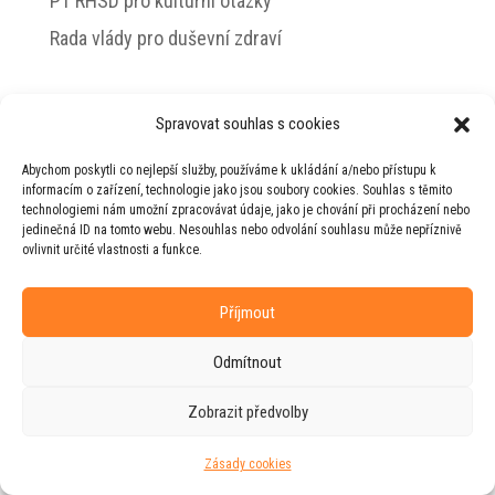
PT RHSD pro kulturní otázky
Rada vlády pro duševní zdraví
Spravovat souhlas s cookies
© 2026 Jiří Horecký – Osobní stránky Jiřího
Abychom poskytli co nejlepší služby, používáme k ukládání a/nebo přístupu k
Horeckého
informacím o zařízení, technologie jako jsou soubory cookies. Souhlas s těmito
technologiemi nám umožní zpracovávat údaje, jako je chování při procházení nebo
Web vytvořila firma
RUDI
ve spolupráci s
jedinečná ID na tomto webu. Nesouhlas nebo odvolání souhlasu může nepříznivě
agenturou
ZEST BRAND
.
ovlivnit určité vlastnosti a funkce.
Příjmout
Odmítnout
Zobrazit předvolby
Zásady cookies