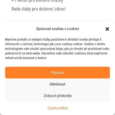
PT RHSD pro kulturní otázky
Rada vlády pro duševní zdraví
Spravovat souhlas s cookies
© 2026 Jiří Horecký – Osobní stránky Jiřího
Abychom poskytli co nejlepší služby, používáme k ukládání a/nebo přístupu k
Horeckého
informacím o zařízení, technologie jako jsou soubory cookies. Souhlas s těmito
technologiemi nám umožní zpracovávat údaje, jako je chování při procházení nebo
Web vytvořila firma
RUDI
ve spolupráci s
jedinečná ID na tomto webu. Nesouhlas nebo odvolání souhlasu může nepříznivě
agenturou
ZEST BRAND
.
ovlivnit určité vlastnosti a funkce.
Příjmout
Odmítnout
Zobrazit předvolby
Zásady cookies