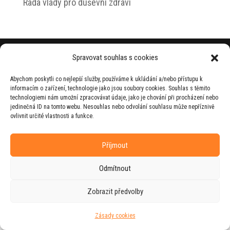
Rada vlády pro duševní zdraví
© 2026 Jiří Horecký – Osobní stránky Jiřího
Spravovat souhlas s cookies
Horeckého
Abychom poskytli co nejlepší služby, používáme k ukládání a/nebo přístupu k
Web vytvořila firma
RUDI
ve spolupráci s
informacím o zařízení, technologie jako jsou soubory cookies. Souhlas s těmito
agenturou
ZEST BRAND
.
technologiemi nám umožní zpracovávat údaje, jako je chování při procházení nebo
jedinečná ID na tomto webu. Nesouhlas nebo odvolání souhlasu může nepříznivě
ovlivnit určité vlastnosti a funkce.
Příjmout
Odmítnout
Zobrazit předvolby
Zásady cookies