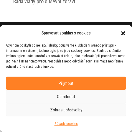
Rada vlády pro duševní zdraví
© 2026 Jiří Horecký – Osobní stránky Jiřího
Spravovat souhlas s cookies
Horeckého
Abychom poskytli co nejlepší služby, používáme k ukládání a/nebo přístupu k
Web vytvořila firma
RUDI
ve spolupráci s
informacím o zařízení, technologie jako jsou soubory cookies. Souhlas s těmito
agenturou
ZEST BRAND
.
technologiemi nám umožní zpracovávat údaje, jako je chování při procházení nebo
jedinečná ID na tomto webu. Nesouhlas nebo odvolání souhlasu může nepříznivě
ovlivnit určité vlastnosti a funkce.
Příjmout
Odmítnout
Zobrazit předvolby
Zásady cookies