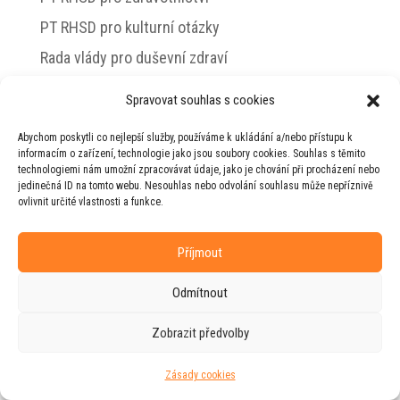
PT RHSD pro kulturní otázky
Rada vlády pro duševní zdraví
Spravovat souhlas s cookies
Abychom poskytli co nejlepší služby, používáme k ukládání a/nebo přístupu k
© 2026 Jiří Horecký – Osobní stránky Jiřího
informacím o zařízení, technologie jako jsou soubory cookies. Souhlas s těmito
Horeckého
technologiemi nám umožní zpracovávat údaje, jako je chování při procházení nebo
jedinečná ID na tomto webu. Nesouhlas nebo odvolání souhlasu může nepříznivě
Web vytvořila firma
RUDI
ve spolupráci s
ovlivnit určité vlastnosti a funkce.
agenturou
ZEST BRAND
.
Příjmout
Odmítnout
Zobrazit předvolby
Zásady cookies