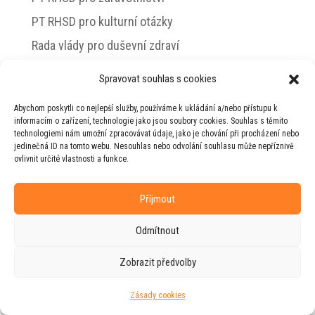
PT RHSD pro kulturní otázky
Rada vlády pro duševní zdraví
Spravovat souhlas s cookies
Abychom poskytli co nejlepší služby, používáme k ukládání a/nebo přístupu k
© 2026 Jiří Horecký – Osobní stránky Jiřího
informacím o zařízení, technologie jako jsou soubory cookies. Souhlas s těmito
Horeckého
technologiemi nám umožní zpracovávat údaje, jako je chování při procházení nebo
jedinečná ID na tomto webu. Nesouhlas nebo odvolání souhlasu může nepříznivě
Web vytvořila firma
RUDI
ve spolupráci s
ovlivnit určité vlastnosti a funkce.
agenturou
ZEST BRAND
.
Příjmout
Odmítnout
Zobrazit předvolby
Zásady cookies