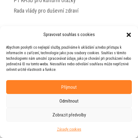
PT RHSD pro kulturní otázky
Rada vlády pro duševní zdraví
Spravovat souhlas s cookies
© 2026 Jiří Horecký – Osobní stránky Jiřího
Abychom poskytli co nejlepší služby, používáme k ukládání a/nebo přístupu k
Horeckého
informacím o zařízení, technologie jako jsou soubory cookies. Souhlas s těmito
technologiemi nám umožní zpracovávat údaje, jako je chování při procházení nebo
Web vytvořila firma
RUDI
ve spolupráci s
jedinečná ID na tomto webu. Nesouhlas nebo odvolání souhlasu může nepříznivě
agenturou
ZEST BRAND
.
ovlivnit určité vlastnosti a funkce.
Příjmout
Odmítnout
Zobrazit předvolby
Zásady cookies