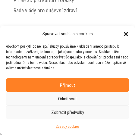
PT RHSD pro kulturní otázky
Rada vlády pro duševní zdraví
Spravovat souhlas s cookies
© 2026 Jiří Horecký – Osobní stránky Jiřího
Abychom poskytli co nejlepší služby, používáme k ukládání a/nebo přístupu k
Horeckého
informacím o zařízení, technologie jako jsou soubory cookies. Souhlas s těmito
technologiemi nám umožní zpracovávat údaje, jako je chování při procházení nebo
Web vytvořila firma
RUDI
ve spolupráci s
jedinečná ID na tomto webu. Nesouhlas nebo odvolání souhlasu může nepříznivě
agenturou
ZEST BRAND
.
ovlivnit určité vlastnosti a funkce.
Příjmout
Odmítnout
Zobrazit předvolby
Zásady cookies