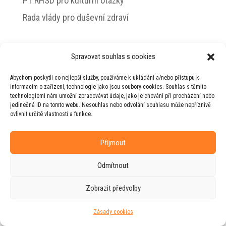
PT RHSD pro kulturní otázky
Rada vlády pro duševní zdraví
Spravovat souhlas s cookies
© 2026 Jiří Horecký – Osobní stránky Jiřího
Abychom poskytli co nejlepší služby, používáme k ukládání a/nebo přístupu k
Horeckého
informacím o zařízení, technologie jako jsou soubory cookies. Souhlas s těmito
technologiemi nám umožní zpracovávat údaje, jako je chování při procházení nebo
Web vytvořila firma
RUDI
ve spolupráci s
jedinečná ID na tomto webu. Nesouhlas nebo odvolání souhlasu může nepříznivě
agenturou
ZEST BRAND
.
ovlivnit určité vlastnosti a funkce.
Příjmout
Odmítnout
Zobrazit předvolby
Zásady cookies