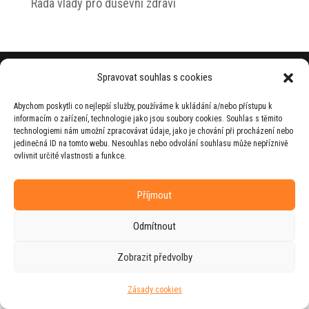
Rada vlády pro duševní zdraví
© 2026 Jiří Horecký – Osobní stránky Jiřího
Spravovat souhlas s cookies
Horeckého
Abychom poskytli co nejlepší služby, používáme k ukládání a/nebo přístupu k
Web vytvořila firma
RUDI
ve spolupráci s
informacím o zařízení, technologie jako jsou soubory cookies. Souhlas s těmito
agenturou
ZEST BRAND
.
technologiemi nám umožní zpracovávat údaje, jako je chování při procházení nebo
jedinečná ID na tomto webu. Nesouhlas nebo odvolání souhlasu může nepříznivě
ovlivnit určité vlastnosti a funkce.
Příjmout
Odmítnout
Zobrazit předvolby
Zásady cookies