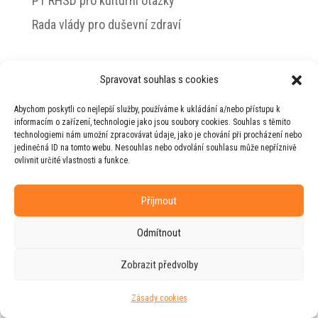
PT RHSD pro kulturní otázky
Rada vlády pro duševní zdraví
Spravovat souhlas s cookies
© 2026 Jiří Horecký – Osobní stránky Jiřího
Abychom poskytli co nejlepší služby, používáme k ukládání a/nebo přístupu k
Horeckého
informacím o zařízení, technologie jako jsou soubory cookies. Souhlas s těmito
technologiemi nám umožní zpracovávat údaje, jako je chování při procházení nebo
Web vytvořila firma
RUDI
ve spolupráci s
jedinečná ID na tomto webu. Nesouhlas nebo odvolání souhlasu může nepříznivě
agenturou
ZEST BRAND
.
ovlivnit určité vlastnosti a funkce.
Příjmout
Odmítnout
Zobrazit předvolby
Zásady cookies