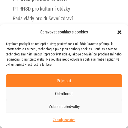
PT RHSD pro kulturní otázky
Rada vlády pro duševní zdraví
Spravovat souhlas s cookies
Abychom poskytli co nejlepší služby, používáme k ukládání a/nebo přístupu k
© 2026 Jiří Horecký – Osobní stránky Jiřího
informacím o zařízení, technologie jako jsou soubory cookies. Souhlas s těmito
Horeckého
technologiemi nám umožní zpracovávat údaje, jako je chování při procházení nebo
jedinečná ID na tomto webu. Nesouhlas nebo odvolání souhlasu může nepříznivě
Web vytvořila firma
RUDI
ve spolupráci s
ovlivnit určité vlastnosti a funkce.
agenturou
ZEST BRAND
.
Příjmout
Odmítnout
Zobrazit předvolby
Zásady cookies