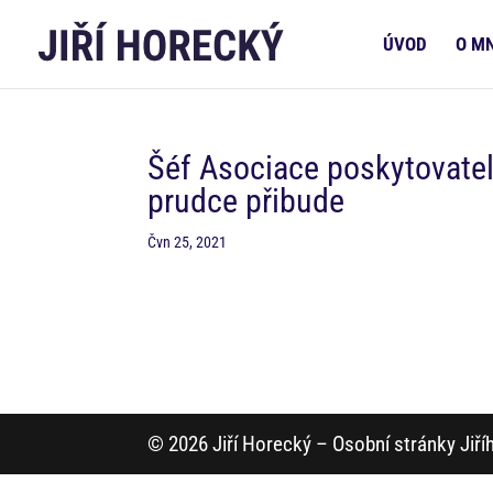
ÚVOD
O M
Šéf Asociace poskytovatel
prudce přibude
Čvn 25, 2021
© 2026 Jiří Horecký – Osobní stránky Jiř