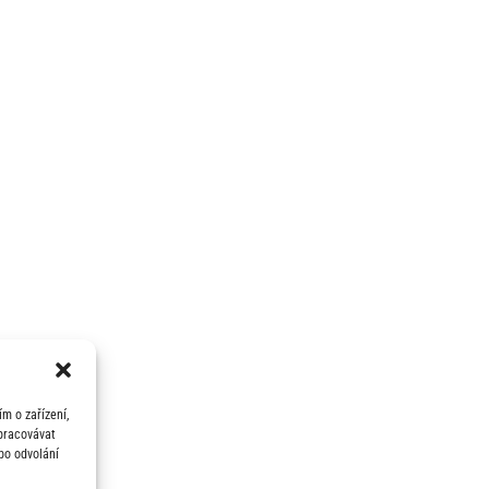
m o zařízení,
zpracovávat
bo odvolání