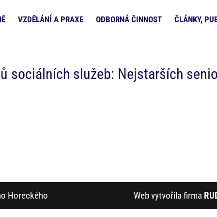
NĚ
VZDĚLÁNÍ A PRAXE
ODBORNÁ ČINNOST
ČLÁNKY, PU
ů sociálních služeb: Nejstarších seni
ího Horeckého
Web vytvořila firma
RU