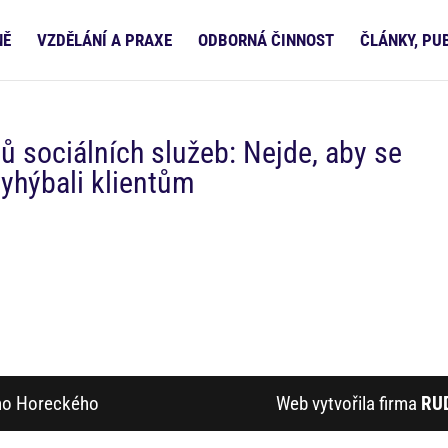
NĚ
VZDĚLÁNÍ A PRAXE
ODBORNÁ ČINNOST
ČLÁNKY, PU
ů sociálních služeb: Nejde, aby se
yhýbali klientům
ího Horeckého
Web vytvořila firma
RU