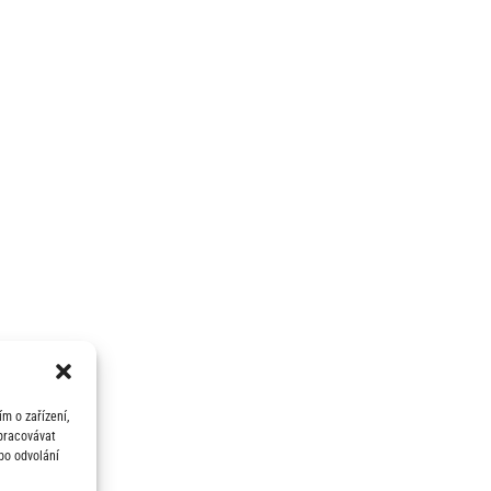
m o zařízení,
zpracovávat
bo odvolání