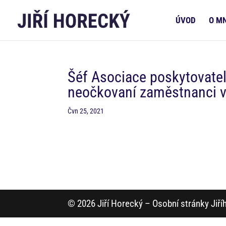
ÚVOD
O M
Šéf Asociace poskytovatel
neočkovaní zaměstnanci v
Čvn 25, 2021
© 2026 Jiří Horecký – Osobní stránky Jiř