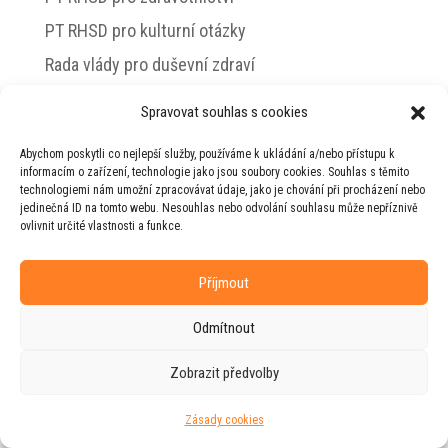
PT RHSD pro kulturní otázky
Rada vlády pro duševní zdraví
Spravovat souhlas s cookies
Abychom poskytli co nejlepší služby, používáme k ukládání a/nebo přístupu k
© 2026 Jiří Horecký – Osobní stránky Jiřího
informacím o zařízení, technologie jako jsou soubory cookies. Souhlas s těmito
Horeckého
technologiemi nám umožní zpracovávat údaje, jako je chování při procházení nebo
jedinečná ID na tomto webu. Nesouhlas nebo odvolání souhlasu může nepříznivě
Web vytvořila firma
RUDI
ve spolupráci s
ovlivnit určité vlastnosti a funkce.
agenturou
ZEST BRAND
.
Příjmout
Odmítnout
Zobrazit předvolby
Zásady cookies