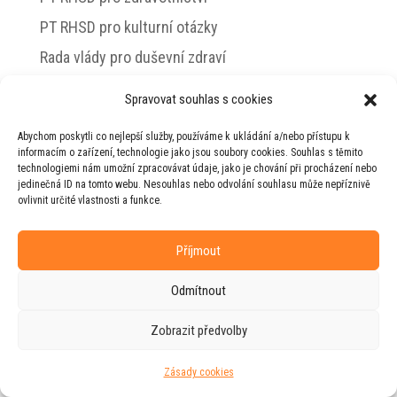
PT RHSD pro kulturní otázky
Rada vlády pro duševní zdraví
Spravovat souhlas s cookies
Abychom poskytli co nejlepší služby, používáme k ukládání a/nebo přístupu k
© 2026 Jiří Horecký – Osobní stránky Jiřího
informacím o zařízení, technologie jako jsou soubory cookies. Souhlas s těmito
Horeckého
technologiemi nám umožní zpracovávat údaje, jako je chování při procházení nebo
jedinečná ID na tomto webu. Nesouhlas nebo odvolání souhlasu může nepříznivě
Web vytvořila firma
RUDI
ve spolupráci s
ovlivnit určité vlastnosti a funkce.
agenturou
ZEST BRAND
.
Příjmout
Odmítnout
Zobrazit předvolby
Zásady cookies