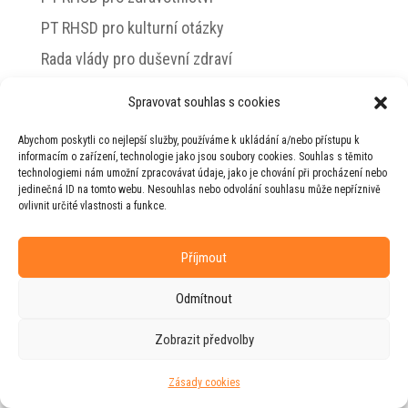
PT RHSD pro kulturní otázky
Rada vlády pro duševní zdraví
Spravovat souhlas s cookies
Abychom poskytli co nejlepší služby, používáme k ukládání a/nebo přístupu k
© 2026 Jiří Horecký – Osobní stránky Jiřího
informacím o zařízení, technologie jako jsou soubory cookies. Souhlas s těmito
Horeckého
technologiemi nám umožní zpracovávat údaje, jako je chování při procházení nebo
jedinečná ID na tomto webu. Nesouhlas nebo odvolání souhlasu může nepříznivě
Web vytvořila firma
RUDI
ve spolupráci s
ovlivnit určité vlastnosti a funkce.
agenturou
ZEST BRAND
.
Příjmout
Odmítnout
Zobrazit předvolby
Zásady cookies