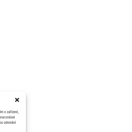
m o zařízení,
zpracovávat
bo odvolání