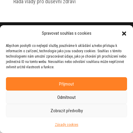
Rada vlády pro duševní zdraví
© 2026 Jiří Horecký – Osobní stránky Jiřího
Spravovat souhlas s cookies
Horeckého
Abychom poskytli co nejlepší služby, používáme k ukládání a/nebo přístupu k
Web vytvořila firma
RUDI
ve spolupráci s
informacím o zařízení, technologie jako jsou soubory cookies. Souhlas s těmito
agenturou
ZEST BRAND
.
technologiemi nám umožní zpracovávat údaje, jako je chování při procházení nebo
jedinečná ID na tomto webu. Nesouhlas nebo odvolání souhlasu může nepříznivě
ovlivnit určité vlastnosti a funkce.
Příjmout
Odmítnout
Zobrazit předvolby
Zásady cookies