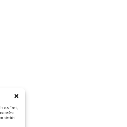
m o zařízení,
zpracovávat
bo odvolání