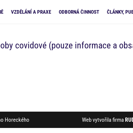
NĚ
VZDĚLÁNÍ A PRAXE
ODBORNÁ ČINNOST
ČLÁNKY, PU
oby covidové (pouze informace a obs
ího Horeckého
Web vytvořila firma
RU