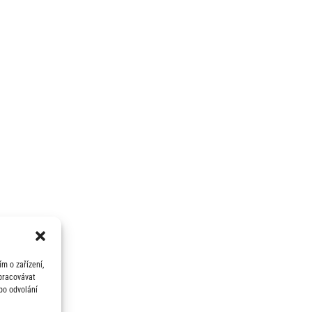
m o zařízení,
zpracovávat
bo odvolání