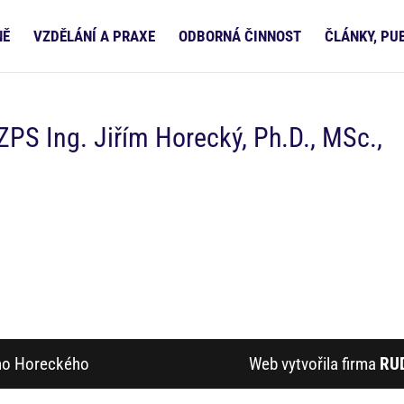
NĚ
VZDĚLÁNÍ A PRAXE
ODBORNÁ ČINNOST
ČLÁNKY, PU
PS Ing. Jiřím Horecký, Ph.D., MSc.,
ího Horeckého
Web vytvořila firma
RU