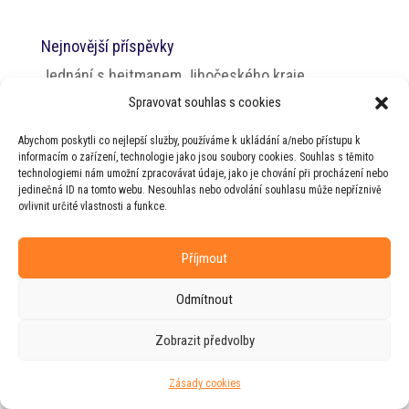
Nejnovější příspěvky
Jednání s hejtmanem Jihočeského kraje
Spravovat souhlas s cookies
PT RHSD pro zdravotnictví
PT RHSD pro kulturní otázky
Abychom poskytli co nejlepší služby, používáme k ukládání a/nebo přístupu k
informacím o zařízení, technologie jako jsou soubory cookies. Souhlas s těmito
Rada vlády pro duševní zdraví
technologiemi nám umožní zpracovávat údaje, jako je chování při procházení nebo
jedinečná ID na tomto webu. Nesouhlas nebo odvolání souhlasu může nepříznivě
ovlivnit určité vlastnosti a funkce.
Příjmout
© 2026 Jiří Horecký – Osobní stránky Jiřího
Horeckého
Odmítnout
Web vytvořila firma
RUDI
ve spolupráci s
agenturou
ZEST BRAND
.
Zobrazit předvolby
Zásady cookies