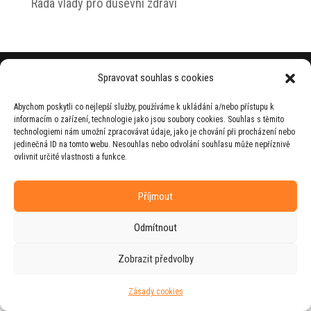
Rada vlády pro duševní zdraví
© 2026 Jiří Horecký – Osobní stránky Jiřího
Spravovat souhlas s cookies
Horeckého
Abychom poskytli co nejlepší služby, používáme k ukládání a/nebo přístupu k
Web vytvořila firma
RUDI
ve spolupráci s
informacím o zařízení, technologie jako jsou soubory cookies. Souhlas s těmito
agenturou
ZEST BRAND
.
technologiemi nám umožní zpracovávat údaje, jako je chování při procházení nebo
jedinečná ID na tomto webu. Nesouhlas nebo odvolání souhlasu může nepříznivě
ovlivnit určité vlastnosti a funkce.
Příjmout
Odmítnout
Zobrazit předvolby
Zásady cookies