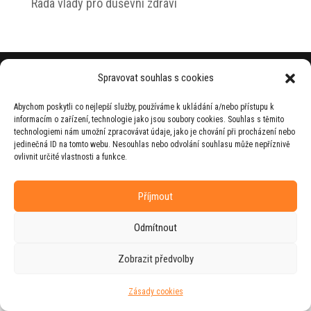
Rada vlády pro duševní zdraví
© 2026 Jiří Horecký – Osobní stránky Jiřího
Spravovat souhlas s cookies
Horeckého
Abychom poskytli co nejlepší služby, používáme k ukládání a/nebo přístupu k
Web vytvořila firma
RUDI
ve spolupráci s
informacím o zařízení, technologie jako jsou soubory cookies. Souhlas s těmito
agenturou
ZEST BRAND
.
technologiemi nám umožní zpracovávat údaje, jako je chování při procházení nebo
jedinečná ID na tomto webu. Nesouhlas nebo odvolání souhlasu může nepříznivě
ovlivnit určité vlastnosti a funkce.
Příjmout
Odmítnout
Zobrazit předvolby
Zásady cookies