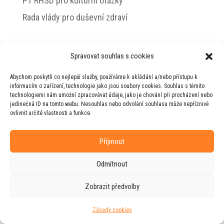
PT RHSD pro kulturní otázky
Rada vlády pro duševní zdraví
Spravovat souhlas s cookies
© 2026 Jiří Horecký – Osobní stránky Jiřího
Abychom poskytli co nejlepší služby, používáme k ukládání a/nebo přístupu k
Horeckého
informacím o zařízení, technologie jako jsou soubory cookies. Souhlas s těmito
technologiemi nám umožní zpracovávat údaje, jako je chování při procházení nebo
Web vytvořila firma
RUDI
ve spolupráci s
jedinečná ID na tomto webu. Nesouhlas nebo odvolání souhlasu může nepříznivě
agenturou
ZEST BRAND
.
ovlivnit určité vlastnosti a funkce.
Příjmout
Odmítnout
Zobrazit předvolby
Zásady cookies