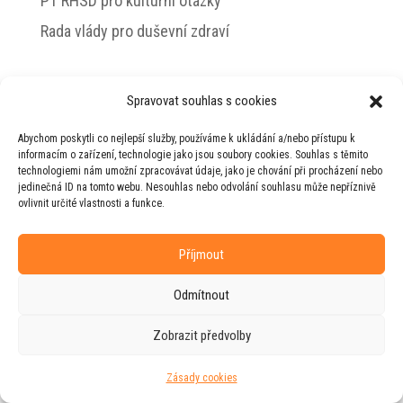
PT RHSD pro kulturní otázky
Rada vlády pro duševní zdraví
Spravovat souhlas s cookies
© 2026 Jiří Horecký – Osobní stránky Jiřího
Abychom poskytli co nejlepší služby, používáme k ukládání a/nebo přístupu k
Horeckého
informacím o zařízení, technologie jako jsou soubory cookies. Souhlas s těmito
technologiemi nám umožní zpracovávat údaje, jako je chování při procházení nebo
Web vytvořila firma
RUDI
ve spolupráci s
jedinečná ID na tomto webu. Nesouhlas nebo odvolání souhlasu může nepříznivě
agenturou
ZEST BRAND
.
ovlivnit určité vlastnosti a funkce.
Příjmout
Odmítnout
Zobrazit předvolby
Zásady cookies