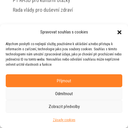
PT RHSD pro kulturní otázky
Rada vlády pro duševní zdraví
Spravovat souhlas s cookies
© 2026 Jiří Horecký – Osobní stránky Jiřího
Abychom poskytli co nejlepší služby, používáme k ukládání a/nebo přístupu k
Horeckého
informacím o zařízení, technologie jako jsou soubory cookies. Souhlas s těmito
technologiemi nám umožní zpracovávat údaje, jako je chování při procházení nebo
Web vytvořila firma
RUDI
ve spolupráci s
jedinečná ID na tomto webu. Nesouhlas nebo odvolání souhlasu může nepříznivě
agenturou
ZEST BRAND
.
ovlivnit určité vlastnosti a funkce.
Příjmout
Odmítnout
Zobrazit předvolby
Zásady cookies