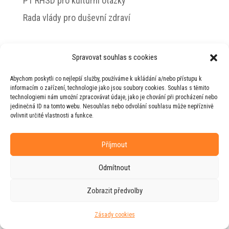
PT RHSD pro kulturní otázky
Rada vlády pro duševní zdraví
Spravovat souhlas s cookies
© 2026 Jiří Horecký – Osobní stránky Jiřího
Abychom poskytli co nejlepší služby, používáme k ukládání a/nebo přístupu k
Horeckého
informacím o zařízení, technologie jako jsou soubory cookies. Souhlas s těmito
technologiemi nám umožní zpracovávat údaje, jako je chování při procházení nebo
Web vytvořila firma
RUDI
ve spolupráci s
jedinečná ID na tomto webu. Nesouhlas nebo odvolání souhlasu může nepříznivě
agenturou
ZEST BRAND
.
ovlivnit určité vlastnosti a funkce.
Příjmout
Odmítnout
Zobrazit předvolby
Zásady cookies