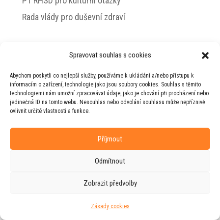
PT RHSD pro kulturní otázky
Rada vlády pro duševní zdraví
Spravovat souhlas s cookies
© 2026 Jiří Horecký – Osobní stránky Jiřího
Abychom poskytli co nejlepší služby, používáme k ukládání a/nebo přístupu k
Horeckého
informacím o zařízení, technologie jako jsou soubory cookies. Souhlas s těmito
technologiemi nám umožní zpracovávat údaje, jako je chování při procházení nebo
Web vytvořila firma
RUDI
ve spolupráci s
jedinečná ID na tomto webu. Nesouhlas nebo odvolání souhlasu může nepříznivě
agenturou
ZEST BRAND
.
ovlivnit určité vlastnosti a funkce.
Příjmout
Odmítnout
Zobrazit předvolby
Zásady cookies